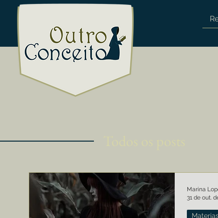
R
Todos os posts
Marina Lop
31 de out. 
Materia