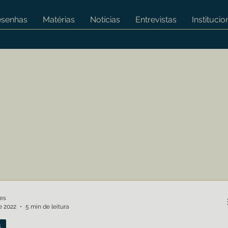
esenhas
Matérias
Notícias
Entrevistas
Institucio
es
de 2022
5 min de leitura
s