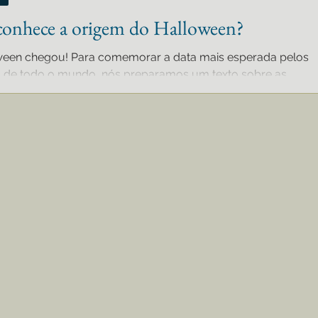
conhece a origem do Halloween?
ween chegou! Para comemorar a data mais esperada pelos
s de todo o mundo, nós preparamos um texto sobre as
o...