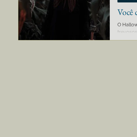
Você 
O Hallo
trevoso
origens d