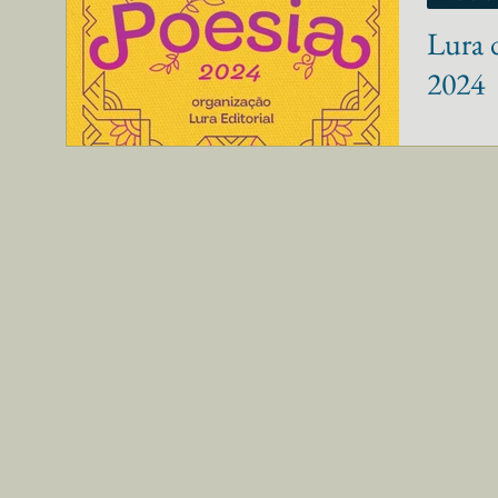
Lura 
2024
Lura div