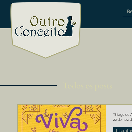
R
Todos os posts
Thiago de 
22 de nov. 
Literatu