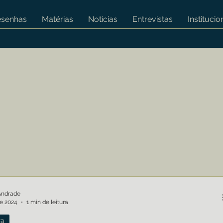
esenhas
Matérias
Notícias
Entrevistas
Institucio
Andrade
de 2024
1 min de leitura
ra