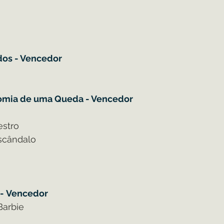
dos - Vencedor
natomia de uma Queda - Vencedor
estro
scândalo
 - Vencedor
Barbie