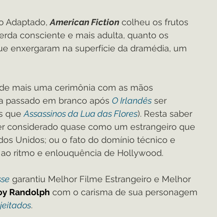
o Adaptado, 
American Fiction
 colheu os frutos 
erda consciente e mais adulta, quanto os 
que enxergaram na superfície da dramédia, um 
 de mais uma cerimônia com as mãos 
ia passado em branco após 
O Irlandês
 ser 
s que 
Assassinos da Lua das Flores
). Resta saber 
Ser considerado quase como um estrangeiro que 
s Unidos; ou o fato do domínio técnico e 
 ao ritmo e enlouquência de Hollywood.  
sse
 garantiu Melhor Filme Estrangeiro e Melhor 
Joy Randolph
 com o carisma de sua personagem 
jeitados
.