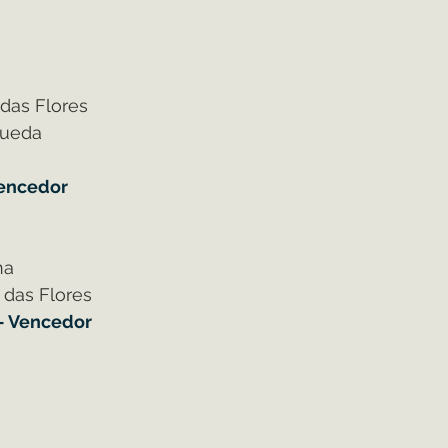
 das Flores
Queda
Vencedor
na
 das Flores
- Vencedor