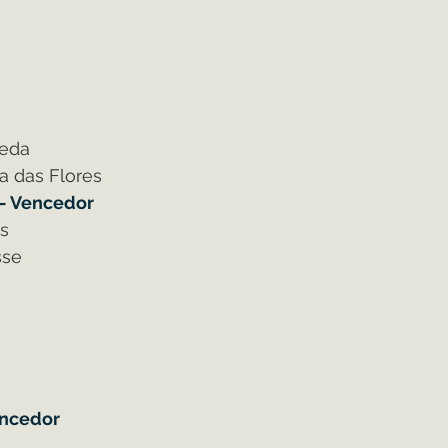
ueda
a das Flores
 - Vencedor
as
sse
encedor